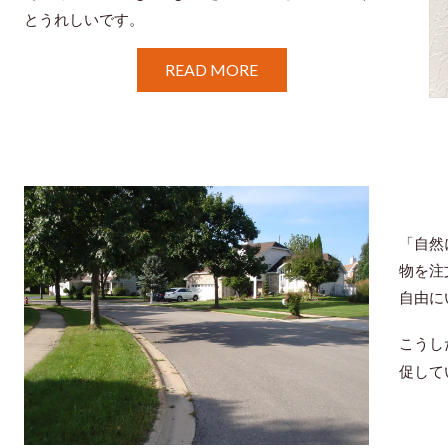
とうれしいです。
READ MORE
「自然
物を注
自由に
こうし
促して