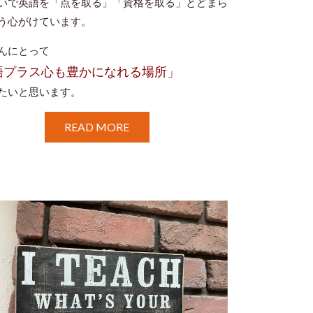
いで英語を「点を取る」「資格を取る」とどまら
う心がけています。
んにとって
語プラス心も豊かになれる場所」
たいと思います。
READ MORE